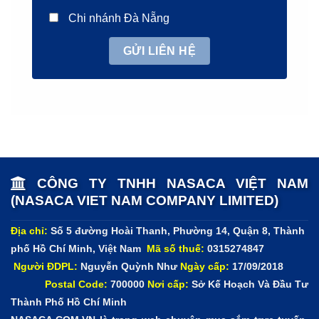
Chi nhánh Đà Nẵng
CÔNG TY TNHH NASACA VIỆT NAM
(NASACA VIET NAM COMPANY LIMITED)
Địa chỉ:
Số 5 đường Hoài Thanh, Phường 14, Quận 8, Thành
phố Hồ Chí Minh, Việt Nam
Mã số thuế:
0315274847
Người ĐDPL:
Nguyễn Quỳnh Như
Ngày cấp:
17/09/2018
Postal Code:
700000
Nơi cấp:
Sở Kế Hoạch Và Đầu Tư
Thành Phố Hồ Chí Minh