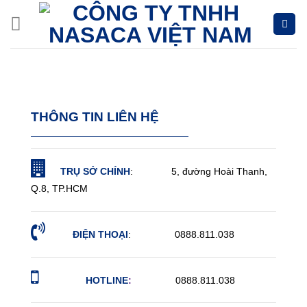
Skip
to
content
THÔNG TIN LIÊN HỆ
TRỤ SỞ CHÍNH
: 5, đường Hoài Thanh,
Q.8, TP.HCM
ĐIỆN THOẠI
: 0888.811.038
HOTLINE
:
0888.811.038