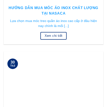
HƯỚNG DẪN MUA MÓC ÁO INOX CHẤT LƯỢNG
TẠI NASACA
Lựa chọn mua móc treo quần áo inox cao cấp ở đâu hiện
nay chính là mối [...]
Xem chi tiết
30
Th3