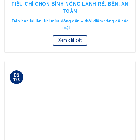
TIÊU CHÍ CHỌN BÌNH NÓNG LẠNH RẺ, BỀN, AN
TOÀN
Đến hẹn lại lên, khi mùa đông đến – thời điểm vàng để các
mặt [...]
Xem chi tiết
05
Th8