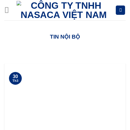
Skip
to
content
TIN NỘI BỘ
30
Th3