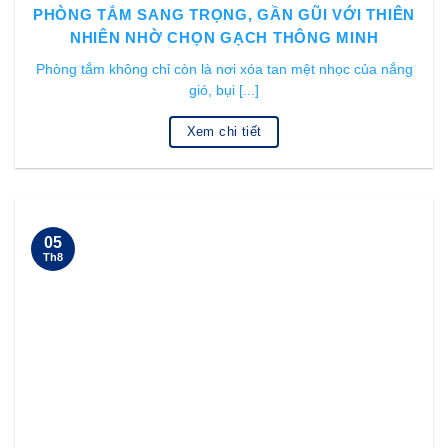
PHÒNG TẮM SANG TRỌNG, GẦN GŨI VỚI THIÊN
NHIÊN NHỜ CHỌN GẠCH THÔNG MINH
Phòng tắm không chỉ còn là nơi xóa tan mệt nhọc của nắng
gió, bụi [...]
Xem chi tiết
05
Th8