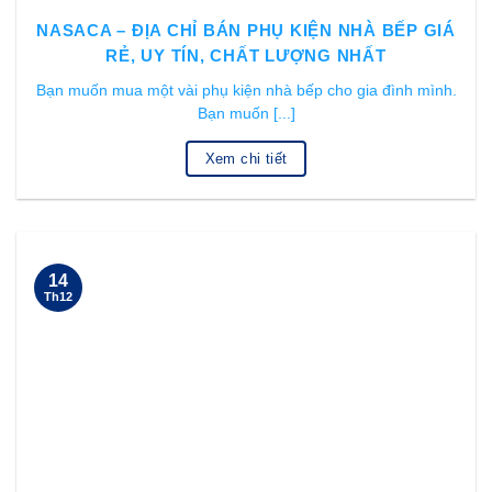
NASACA – ĐỊA CHỈ BÁN PHỤ KIỆN NHÀ BẾP GIÁ
RẺ, UY TÍN, CHẤT LƯỢNG NHẤT
Bạn muốn mua một vài phụ kiện nhà bếp cho gia đình mình.
Bạn muốn [...]
Xem chi tiết
14
Th12