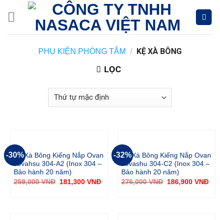
Skip
to
content
KỆ XÀ BÔNG
PHỤ KIỆN PHÒNG TẮM
/
LỌC
-30%
-32%
Kệ Xà Bông Kiếng Nắp Ovan
Kệ Xà Bông Kiếng Nắp Ovan
Tovahsu 304-A2 (Inox 304 –
Tovashu 304-C2 (Inox 304 –
Bảo hành 20 năm)
Bảo hành 20 năm)
259,000
VNĐ
181,300
VNĐ
276,000
VNĐ
186,900
VNĐ