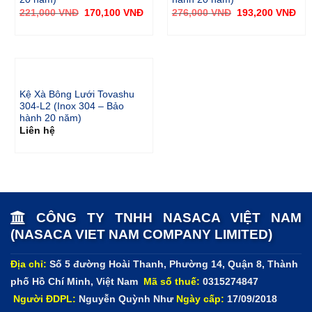
221,000
VNĐ
170,100
VNĐ
276,000
VNĐ
193,200
VNĐ
Kệ Xà Bông Lưới Tovashu
304-L2 (Inox 304 – Bảo
hành 20 năm)
Liên hệ
CÔNG TY TNHH NASACA VIỆT NAM
(NASACA VIET NAM COMPANY LIMITED)
Địa chỉ:
Số 5 đường Hoài Thanh, Phường 14, Quận 8, Thành
phố Hồ Chí Minh, Việt Nam
Mã số thuế:
0315274847
Người ĐDPL:
Nguyễn Quỳnh Như
Ngày cấp:
17/09/2018