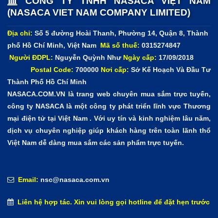
CÔNG TY TNHH NASACA VIỆT NAM
(NASACA VIET NAM COMPANY LIMITED)
Địa chỉ:
Số 5 đường Hoài Thanh, Phường 14, Quận 8, Thành
phố Hồ Chí Minh, Việt Nam
Mã số thuế:
0315274847
Người ĐDPL:
Nguyễn Quỳnh Như
Ngày cấp:
17/09/2018
Postal Code:
700000
Nơi cấp:
Sở Kế Hoạch Và Đầu Tư
Thành Phố Hồ Chí Minh
NASACA.COM.VN là trang web chuyên mua sắm trực tuyến,
công ty NASACA là một công ty phát triển lĩnh vực Thương
mại điện tử tại Việt Nam . Với uy tín và kinh nghiệm lâu năm,
dịch vụ chuyên nghiệp giúp khách hàng trên toàn lãnh thổ
Việt Nam dễ dàng mua sắm các sản phẩm trực tuyến.
Email:
nsc@nasaca.com.vn
Liên hệ hợp tác. Xin vui lòng gọi hotline để đặt hẹn trước