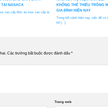
 TẠI NASACA
KHÔNG THỂ THIẾU TRÔNG M
GIA ĐÌNH HIỆN NAY
ox cao cấp Móc áo inox cao cấp là
Trong bối cảnh hiện nay, việc để có t
kế [...]
hai.
Các trường bắt buộc được đánh dấu
*
Trang web