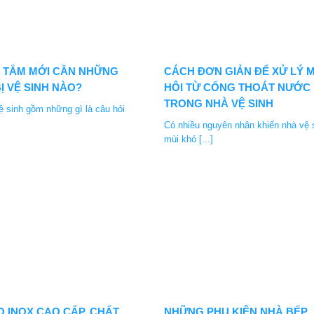
 TẮM MỚI CẦN NHỮNG
CÁCH ĐƠN GIẢN ĐỂ XỬ LÝ M
BỊ VỆ SINH NÀO?
HÔI TỪ CỐNG THOÁT NƯỚC
TRONG NHÀ VỆ SINH
vệ sinh gồm những gì là câu hỏi
Có nhiều nguyên nhân khiến nhà vệ 
mùi khó [...]
 INOX CAO CẤP, CHẤT
NHỮNG PHỤ KIỆN NHÀ BẾP