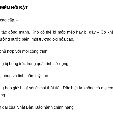
ĐIỂM NỔI BẬT
 cao cấp. –
c tác động mạnh. Khó có thể bị móp méo hay bị gãy – Có kh
rường nước biển, môi trường oxi hóa cao.
 phù hợp với mọi công trình.
g bị bong tróc trong quá trình sử dụng.
g bóng và tính thẩm mỹ cao
 bao giờ bị gỉ sét ở mọi thời tiết. Đặc biệt là không có mạ c
ờng.
n đại của Nhật Bản. Bảo hành chính hãng