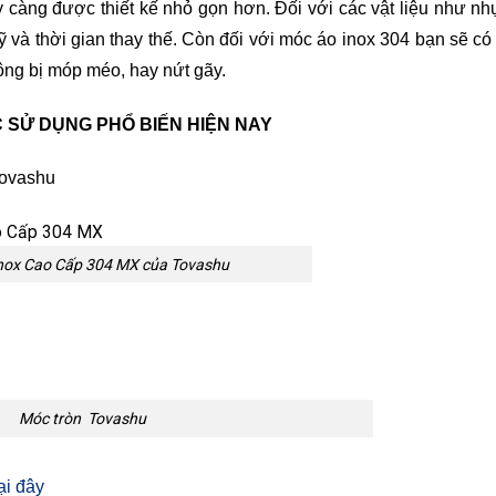
 càng được thiết kế nhỏ gọn hơn. Đối với các vật liệu như n
ỹ và thời gian thay thế. Còn đối với móc áo inox 304 bạn sẽ có
hông bị móp méo, hay nứt gãy.
 SỬ DỤNG PHỔ BIẾN HIỆN NAY
Tovashu
nox Cao Cấp 304 MX của Tovashu
Móc tròn Tovashu
ại đây