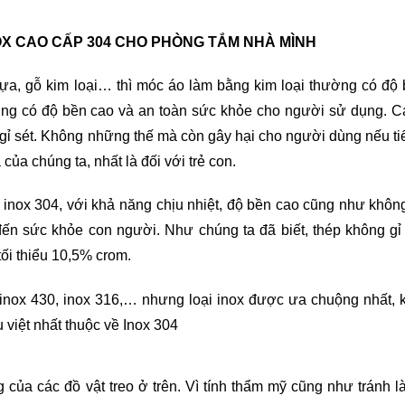
OX CAO CẤP 304 CHO PHÒNG TẮM NHÀ MÌNH
nhựa, gỗ kim loại… thì móc áo làm bằng kim loại thường có độ 
cũng có độ bền cao và an toàn sức khỏe cho người sử dụng. 
gỉ sét. Không những thế mà còn gây hại cho người dùng nếu ti
của chúng ta, nhất là đối với trẻ con.
ệu inox 304, với khả năng chịu nhiệt, độ bền cao cũng như khô
ến sức khỏe con người. Như chúng ta đã biết, thép không gỉ
ối thiểu 10,5% crom.
 inox 430, inox 316,… nhưng loại inox được ưa chuộng nhất, 
 việt nhất thuộc về Inox 304
của các đồ vật treo ở trên. Vì tính thẩm mỹ cũng như tránh 