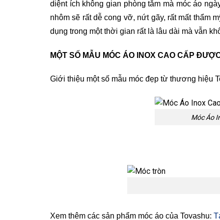
diệnt ích không gian phòng tắm mà móc áo ngày
nhôm sẽ rất dễ cong vỡ, nứt gãy, rất mất thẩm m
dụng trong một thời gian rất là lâu dài mà vẫn k
MỘT SỐ MẪU MÓC ÁO INOX CAO CẤP ĐƯỢC
Giới thiệu một số mẫu móc đẹp từ thương hiệu 
Móc Áo I
Xem thêm các sản phẩm móc áo của Tovashu:
T