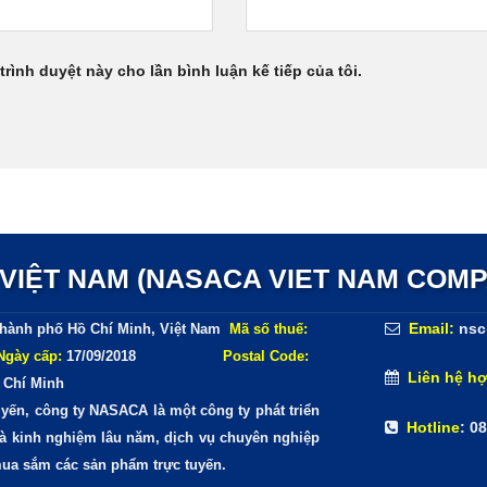
trình duyệt này cho lần bình luận kế tiếp của tôi.
IỆT NAM (NASACA VIET NAM COMP
Email:
nsc
hành phố Hồ Chí Minh, Việt Nam
Mã số thuế:
Ngày cấp:
17/09/2018
Postal Code:
Liên hệ hợ
 Chí Minh
ến, công ty NASACA là một công ty phát triển
Hotline
: 0
 và kinh nghiệm lâu năm, dịch vụ chuyên nghiệp
mua sắm các sản phẩm trực tuyến.