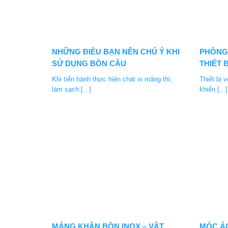
NHỮNG ĐIỀU BẠN NÊN CHÚ Ý KHI
PHÒNG
SỬ DỤNG BỒN CẦU
THIẾT 
Khi tiến hành thực hiện chát xi măng thì,
Thiết bị 
làm sạch [...]
khiến [...]
MÁNG KHĂN BỒN INOX – VẬT
MÓC ÁO