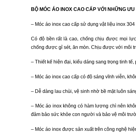
BỘ MÓC ÁO INOX CAO CẤP VỚI NHỮNG ƯU 
– Móc áo inox cao cấp sử dụng vật liệu inox 304
Có độ bền rất là cao, chống chịu được mọi lự
chống được gỉ sét, ăn mòn. Chịu được với môi t
– Thiết kế hiện đại, kiểu dáng sang trọng tinh tế,
– Móc áo inox cao cấp có độ sáng vĩnh viễn, khôn
– Dễ dàng lau chùi, vệ sinh nhờ bề mặt luôn sán
– Móc áo inox không có hàm lượng chì nên không
đảm bảo sức khỏe con người và bảo vệ môi trư
– Móc áo inox được sản xuất trên công nghệ hiệ