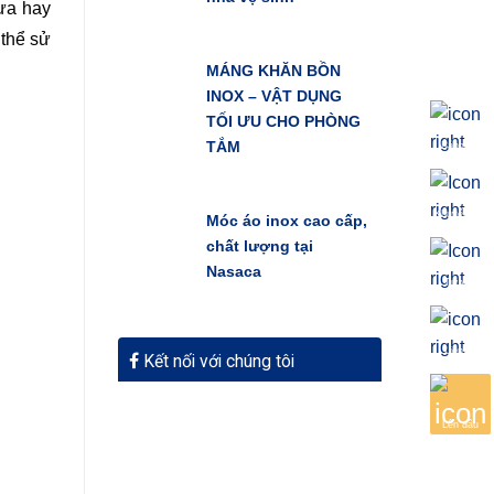
hựa hay
 thể sử
MÁNG KHĂN BỒN
INOX – VẬT DỤNG
TỐI ƯU CHO PHÒNG
TẮM
Bảng giá
Khuyến mãi
Móc áo inox cao cấp,
chất lượng tại
Nasaca
Tư vấn
Liên hệ
Kết nối với chúng tôi
Lên đầu