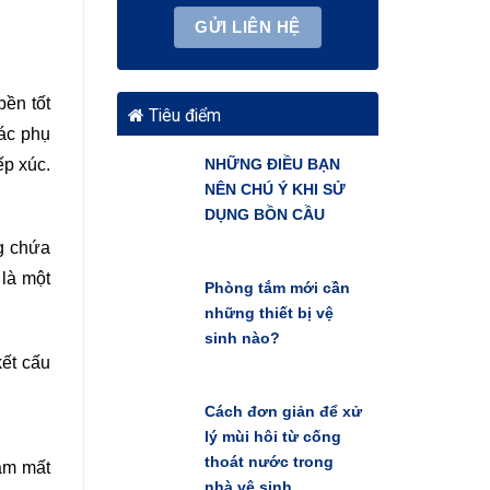
bền tốt
Tiêu điểm
Các phụ
ếp xúc.
NHỮNG ĐIỀU BẠN
NÊN CHÚ Ý KHI SỬ
DỤNG BỒN CẦU
ng chứa
 là một
Phòng tắm mới cần
những thiết bị vệ
sinh nào?
kết cấu
Cách đơn giản để xử
lý mùi hôi từ cống
thoát nước trong
làm mất
nhà vệ sinh