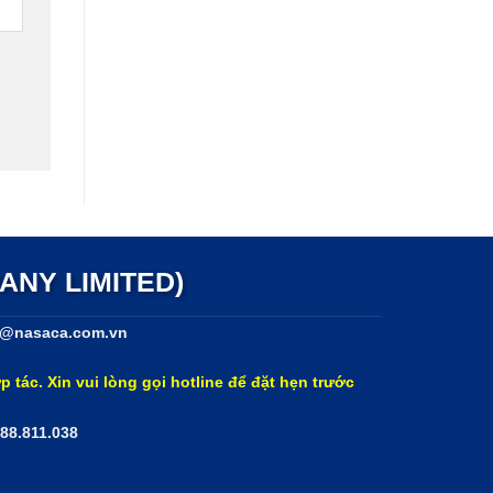
ANY LIMITED)
@nasaca.com.vn
p tác. Xin vui lòng gọi hotline để đặt hẹn trước
888.811.038