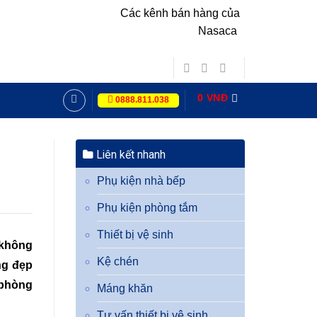
Các kênh bán hàng của
Nasaca
0
VNĐ
0888.811.038
Liên kết nhanh
Phụ kiện nhà bếp
Phụ kiện phòng tắm
Thiết bị vệ sinh
 không
Kệ chén
ng đẹp
 phòng
Máng khăn
Tư vấn thiết bị vệ sinh