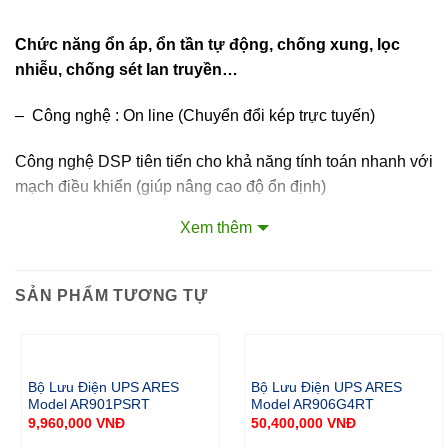
Chức năng ổn áp, ổn tần tự động, chống xung, lọc
nhiễu, chống sét lan truyền…
– Công nghệ : On line (Chuyển đổi kép trực tuyến)
Công nghệ DSP tiên tiến cho khả năng tính toán nhanh với
mạch điều khiển (giúp nâng cao độ ổn định)
Xem thêm
– Cổng USB kết nối phần mềm quản lý và theo dõi hoạt
động UPS, lập lịch tắt mở máy.
SẢN PHẨM TƯƠNG TỰ
– Công suất: 1kVA/0.9kW
– Hệ số công suất đầu ra lên tới 0.9 cho công suất thực
nhiều hơn.
Bộ Lưu Điện UPS ARES
Bộ Lưu Điện UPS ARES
Model AR901PSRT
Model AR906G4RT
– Nguồn điện vào: 220V (110V ~ 300Vac)
9,960,000
VNĐ
50,400,000
VNĐ