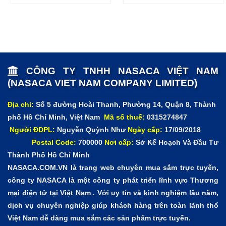
– Hệ số công suất đầu vào cao (≥ 0.99) và méo hài thấp
(THDi ≤ 6%) tiết kiệm chi phí đầu tư ban đầu.
– Nguồn điện ra: 220V/230V/240VAC ± 1%
– Tần số nguồn ra: 50/60Hz ± 0.1Hz
CÔNG TY TNHH NASACA VIỆT NAM
(NASACA VIET NAM COMPANY LIMITED)
– Dạng sóng: Sóng Sine chuẩn
Địa chỉ:
Số 5 đường Hoài Thanh, Phường 14, Quận 8, Thành
– Độ méo hài: ≤ 2% (tải tuyến tính); ≤ 5% (tải phi tuyến)
phố Hồ Chí Minh, Việt Nam
Mã số thuế:
0315274847
Người ĐDPL:
Nguyễn Quỳnh Như
Ngày cấp:
17/09/2018
– Khả năng chịu quá tải: 105% ~ 125% trong vòng 1 phút ;
Postal Code:
700000
Nơi cấp:
Sở Kế Hoạch Và Đầu Tư
125% ~ 150% trong vòng 30 giây
Thành Phố Hồ Chí Minh
NASACA.COM.VN là trang web chuyên mua sắm trực tuyến,
– Thời gian chuyển mạch: 0ms
công ty NASACA là một công ty phát triển lĩnh vực Thương
mại điện tử tại Việt Nam . Với uy tín và kinh nghiệm lâu năm,
– Thời gian lưu điện: 16 phút 50% tải
dịch vụ chuyên nghiệp giúp khách hàng trên toàn lãnh thổ
Việt Nam dễ dàng mua sắm các sản phẩm trực tuyến.
– Cổng kết nối điện ra: 3 ổ cắm Universal