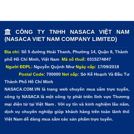
thiết kế cao cấp so với các sản phẩm trên thị trường ,
mang tính thẩm mỹ cao, phù hợp với nhiều phòng bếp từ
phòng bếp gia đình cho đến các phòng bếp sang trọng.
CÔNG TY TNHH NASACA VIỆT NAM
(NASACA VIET NAM COMPANY LIMITED)
Địa chỉ:
Số 5 đường Hoài Thanh, Phường 14, Quận 8, Thành
phố Hồ Chí Minh, Việt Nam
Mã số thuế:
0315274847
Người ĐDPL:
Nguyễn Quỳnh Như
Ngày cấp:
17/09/2018
Postal Code:
700000
Nơi cấp:
Sở Kế Hoạch Và Đầu Tư
Thành Phố Hồ Chí Minh
NASACA.COM.VN là trang web chuyên mua sắm trực tuyến,
công ty NASACA là một công ty phát triển lĩnh vực Thương
mại điện tử tại Việt Nam . Với uy tín và kinh nghiệm lâu năm,
dịch vụ chuyên nghiệp giúp khách hàng trên toàn lãnh thổ
Việt Nam dễ dàng mua sắm các sản phẩm trực tuyến.