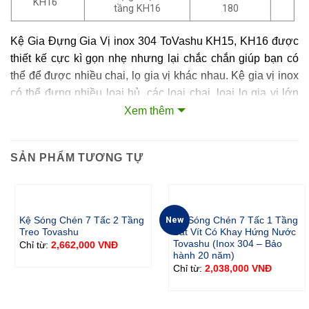
KH16
tầng KH16
180
Kệ Gia Đựng Gia Vị inox 304 ToVashu KH15, KH16 được
thiết kế cực kì gọn nhẹ nhưng lại chắc chắn giúp bạn có
thể để được nhiều chai, lọ gia vị khác nhau. Kệ gia vị inox
có thể đựng nhiều loại hủ, các loại chai, loại lọ gia vị lớn
mà không lo quá sức tải, ngoài ra đó kệ đựng gia vị bằng
Xem thêm
inox cũng có thể nhiều các phụ kiện nhà bếp inox khác.
SẢN PHẨM TƯƠNG TỰ
Kệ Gia Đựng Gia Vị 2 Tầng Inox 304 ToVashu KH15, KH
16 được sản xuất chất liệu inox 304, rất bền, rất đẹp. Kệ
gia vị chịu được tác động bởi điều kiện mô trường khắc
nghiệt. Kệ gia vị inox được sản xuất theo công nghệ Nhật
New
Kệ Sóng Chén 7 Tấc 2 Tầng
Kệ Sóng Chén 7 Tấc 1 Tầng
Bản, bởi các kĩ sư Nhật Bản có tay nghề cao
Treo Tovashu
Bắt Vít Có Khay Hứng Nước
Tovashu (Inox 304 – Bảo
2,662,000
VNĐ
Chỉ từ:
hành 20 năm)
Giúp đựng được nhiều loại hủ, lọ, chai gia vị và các dụng
2,038,000
VNĐ
Chỉ từ:
cụ nhà bếp khác.
Kệ Gia Đựng Gia Vị inox 304 ToVashu KH15, KH16 có