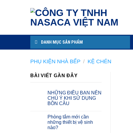
Skip
to
content
DANH MỤC SẢN PHẨM
PHỤ KIỆN NHÀ BẾP
/
KỆ CHÉN
BÀI VIẾT GẦN ĐÂY
NHỮNG ĐIỀU BẠN NÊN
CHÚ Ý KHI SỬ DỤNG
BỒN CẦU
Phòng tắm mới cần
những thiết bị vệ sinh
nào?