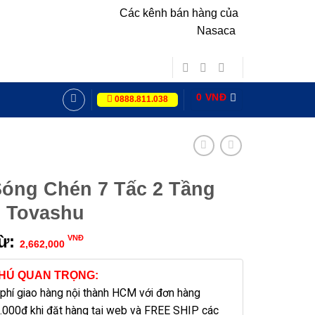
Các kênh bán hàng của
Nasaca
0
VNĐ
0888.811.038
óng Chén 7 Tấc 2 Tầng
o Tovashu
từ:
VNĐ
2,662,000
CHÚ QUAN TRỌNG:
 phí giao hàng nội thành HCM với đơn hàng
.000đ khi đặt hàng tại web và FREE SHIP các