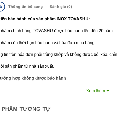
ả
Thông tin bổ sung
Đánh giá (0)
kiện bảo hành của sản phẩm INOX TOVASHU:
 phẩm chính hãng TOVASHU được bảo hành lên đến 20 năm.
 phẩm còn thời hạn bảo hành và hóa đơn mua hàng.
g tin trên hóa đơn phải trùng khớp và không được bôi xóa, chỉ
lỗi sản phẩm từ nhà sản xuất.
rường hợp không được bảo hành
 hóa đơn bảo hành, hóa đơn đã qua chỉnh sửa.
Xem thêm
phẩm bị bị xước, trầy, móp méo qua thời gian trong quá trình 
 PHẨM TƯƠNG TỰ
chùi bằng hóa chất làm hao mòn chất liệu.