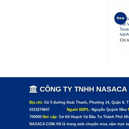
• Tự ý
New
Kệ S
• Ngoà
Bắt 
Tova
Việt N
hành
Chỉ 
Cảm ơ
hoàn 
CÔNG TY TNHH NASACA V
Địa chỉ:
Số 5 đường Hoài Thanh, Phường 14, Quận 8, T
0315274847
Người ĐDPL:
Nguyễn Quỳnh Như
700000
Nơi cấp:
Sở Kế Hoạch Và Đầu Tư Thành Phố Hồ
NASACA.COM.VN là trang web chuyên mua sắm trực tuy