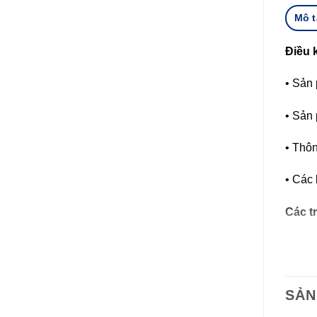
Mô t
Điều 
• Sản
• Sản
• Thôn
• Các 
Các t
• Mất
• Sản 
SẢN
• Lau 