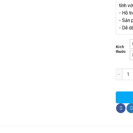
tỉnh v
- Hỗ tr
- Sản 
- Dễ d
Kích
thước
Kệ Sóng