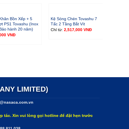
đầu
Khăn Bồn Xếp + 5
Kệ Sóng Chén Tovashu 7
Kệ Sóng
iện thay thế chính hãng.
Hãy liên hệ với Nasaca
t PS1 Tovashu (Inox
Tấc 2 Tầng Bắt Vít
Tấc 1 T
 Bảo hành 20 năm)
– Bảo h
nh.
Chỉ từ:
2,517,000
VNĐ
,000
VNĐ
Chỉ từ:
ánh giá chất lượng và nhận xét để chúng tôi
ANY LIMITED)
@nasaca.com.vn
p tác. Xin vui lòng gọi hotline để đặt hẹn trước
888.811.038