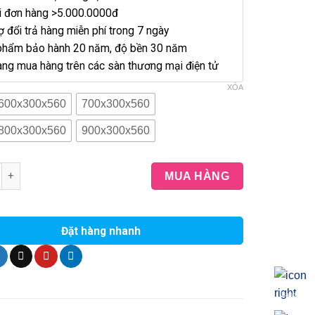
ới đơn hàng >5.000.0000đ
ợ đổi trả hàng miễn phí trong 7 ngày
phẩm bảo hành 20 năm, độ bền 30 năm
àng mua hàng trên các sàn thương mại điện tử
XÓA
600x300x560
700x300x560
800x300x560
900x300x560
 Chén 7 Tấc 2 Tầng Treo Tovashu số lượng
MUA HÀNG
Đặt hàng nhanh
Bảng giá