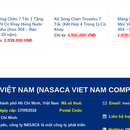
 độ chế, thay đổi hình dàng sản phẩm khác với sản phẩm ban 
óng Chén 7 Tấc 1 Tầng
Kệ Sóng Chén Tovashu 7
Máng 
i ra đối với trường hợp không bảo hành vẫn có thể mua linh k
Vít Có Khay Hứng Nước
Tấc (Kết Hợp 4 Trong 1)-Có
Móc Vợ
shu (Inox 304 – Bảo
Khay
304 –
am hoặc gọi hotline để được tư vấn thêm về chính sách bảo hà
 20 năm)
Chỉ từ:
4,501,000
VNĐ
1,075
từ:
2,038,000
VNĐ
n bạn đã tin tưởng và đặt hàng của chúng tôi, xin hãy đ
thiện hơn bạn nhé!
IỆT NAM (NASACA VIET NAM COMP
Email:
nsc
hành phố Hồ Chí Minh, Việt Nam
Mã số thuế:
Ngày cấp:
17/09/2018
Postal Code:
Liên hệ hợ
 Chí Minh
ến, công ty NASACA là một công ty phát triển
Hotline
: 0