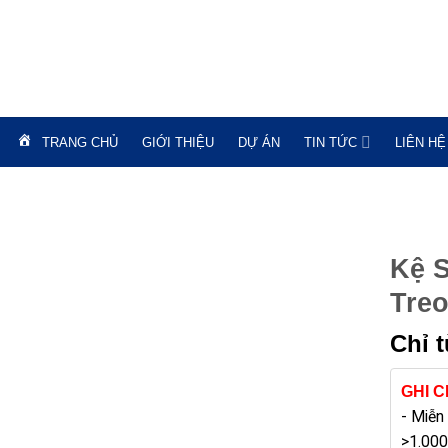
TRANG CHỦ
GIỚI THIỆU
DỰ ÁN
TIN TỨC
LIÊN HỆ
Kệ S
Tre
Chỉ 
GHI 
- Miễn
>1.000