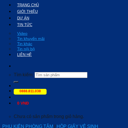
TRANG CHỦ
GIỚI THIỆU
DỰ ÁN
TIN TỨC
Video
Tin khuyến mãi
Tin khác
Tin nội bộ
LIÊN HỆ
Tìm kiếm:
0888.811.038
0
VNĐ
Chưa có sản phẩm trong giỏ hàng.
PHỤ KIỆN PHÒNG TẮM
/
HỘP GIẤY VỆ SINH