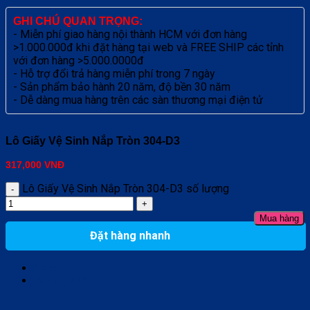
GHI CHÚ QUAN TRỌNG:
- Miễn phí giao hàng nội thành HCM với đơn hàng
>1.000.000đ khi đặt hàng tại web và FREE SHIP các tỉnh
với đơn hàng >5.000.0000đ
- Hỗ trợ đổi trả hàng miễn phí trong 7 ngày
- Sản phẩm bảo hành 20 năm, độ bền 30 năm
- Dễ dàng mua hàng trên các sàn thương mại điện tử
Lô Giấy Vệ Sinh Nắp Tròn 304-D3
317,000
VNĐ
Lô Giấy Vệ Sinh Nắp Tròn 304-D3 số lượng
Mua hàng
Đặt hàng nhanh
Mô tả
Đánh giá (0)