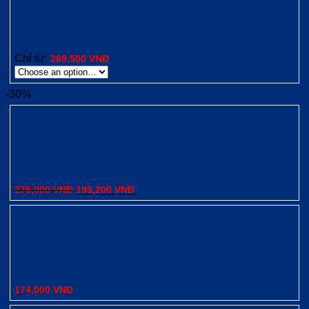
Móc Áo Inox Cao Cấp 304 MX (Inox 304 – Bảo hành 20
năm)
Chỉ từ:
269,500
VNĐ
-30%
Xem nhanh
Kệ Xà Bông Lưới Tovashu 304-L1 (Inox 304 – Bảo hành
20 năm)
276,000
VNĐ
193,200
VNĐ
Xem nhanh
Móc Áo Đôi Mickey Tròn Tovashu 304-ST (Inox 304 –
Bảo hành 20 năm)
174,000
VNĐ