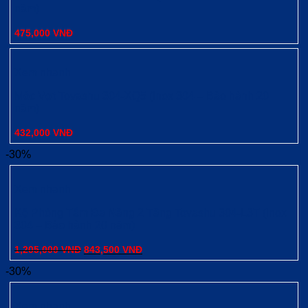
năm)
475,000
VNĐ
Xem nhanh
Móc Vợt Tovashu 304-XQ5 (Inox 304 – Bảo hành 20
năm)
432,000
VNĐ
-30%
Xem nhanh
Kệ Phòng Tắm Đa Năng 2 Tầng Tovashu 304-L3T (Inox
304 – Bảo hành 20 năm)
1,205,000
VNĐ
843,500
VNĐ
-30%
Xem nhanh