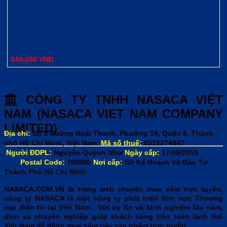
Xem nhanh
Kệ Ly Đôi Tovashu 304-C4 (Inox 304 – Bảo hành 20
năm)
344,000
VNĐ
CÔNG TY TNHH NASACA VIỆT
NAM (NASACA VIET NAM COMPANY
LIMITED)
Địa chỉ:
Số 5 đường Hoài Thanh, Phường 14, Quận 8, Thành
phố Hồ Chí Minh, Việt Nam
Mã số thuế:
0315274847
Người ĐDPL:
Nguyễn Quỳnh Như
Ngày cấp:
17/09/2018
Postal Code:
700000
Nơi cấp:
Sở Kế Hoạch Và Đầu Tư
Thành Phố Hồ Chí Minh
NASACA.COM.VN là trang web chuyên mua sắm trực tuyến,
công ty NASACA là một công ty phát triển lĩnh vực Thương
mại điện tử tại Việt Nam . Với uy tín và kinh nghiệm lâu năm,
dịch vụ chuyên nghiệp giúp khách hàng trên toàn lãnh thổ
Việt Nam dễ dàng mua sắm các sản phẩm trực tuyến.