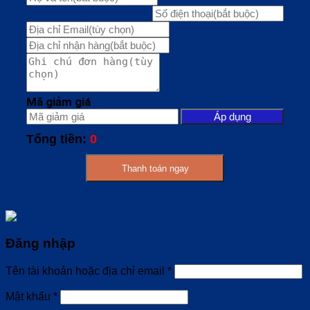
Mã giảm giá
Áp dụng
Tổng tiền:
0
Thanh toán ngay
Đăng nhập
Tên tài khoản hoặc địa chỉ email
*
Mật khẩu
*