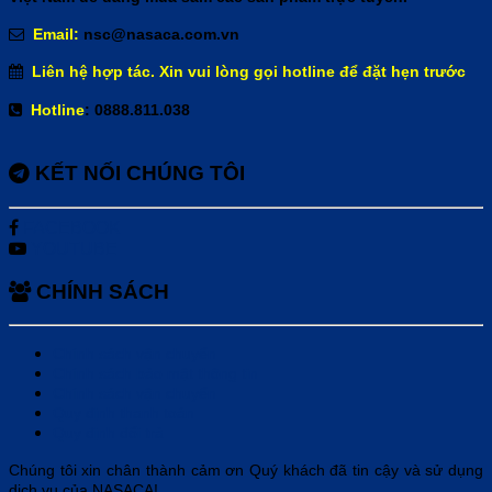
Email:
nsc@nasaca.com.vn
Liên hệ hợp tác. Xin vui lòng gọi hotline để đặt hẹn trước
Hotline
: 0888.811.038
KẾT NỐI CHÚNG TÔI
FACEBOOK
YOUTUBE
CHÍNH SÁCH
Chính sách vận chuyển
Chính sách bảo mật thông tin
Chính sách vận chuyển
Quy định thanh toán
Quy định đổi trả
Chúng tôi xin chân thành cảm ơn Quý khách đã tin cậy và sử dụng
dịch vụ của NASACA!