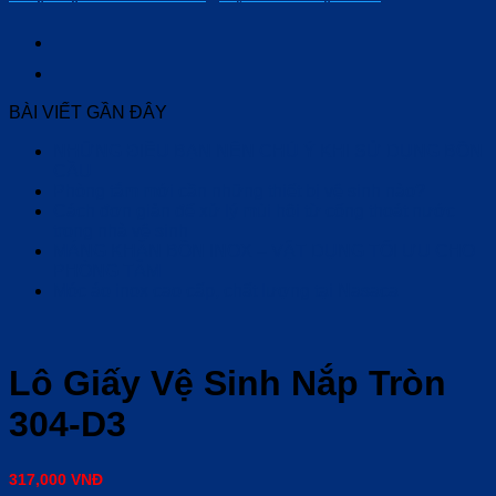
BÀI VIẾT GẦN ĐÂY
NHỮNG ĐIỀU BẠN NÊN CHÚ Ý KHI SỬ DỤNG BỒN
CẦU
Phòng tắm mới cần những thiết bị vệ sinh nào?
Cách đơn giản để xử lý mùi hôi từ cống thoát nước
trong nhà vệ sinh
MÁNG KHĂN BỒN INOX – VẬT DỤNG TỐI ƯU CHO
PHÒNG TẮM
Móc áo inox cao cấp, chất lượng tại Nasaca
Lô Giấy Vệ Sinh Nắp Tròn
304-D3
317,000
VNĐ