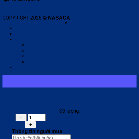
COPYRIGHT 2026 ©
NASACA
Trang chủ
Giới thiệu
Dự án
Tin tức
Video
Tin khuyến mãi
Tin khác
Tin nội bộ
Liên hệ
Số lượng:
Thông tin người mua