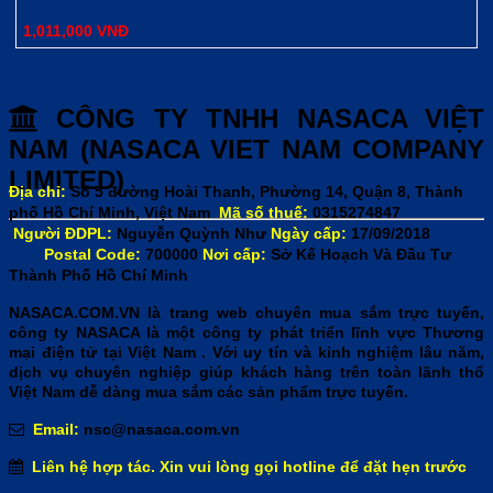
1,011,000
VNĐ
CÔNG TY TNHH NASACA VIỆT
NAM (NASACA VIET NAM COMPANY
LIMITED)
Địa chỉ:
Số 5 đường Hoài Thanh, Phường 14, Quận 8, Thành
phố Hồ Chí Minh, Việt Nam
Mã số thuế:
0315274847
Người ĐDPL:
Nguyễn Quỳnh Như
Ngày cấp:
17/09/2018
Postal Code:
700000
Nơi cấp:
Sở Kế Hoạch Và Đầu Tư
Thành Phố Hồ Chí Minh
NASACA.COM.VN là trang web chuyên mua sắm trực tuyến,
công ty NASACA là một công ty phát triển lĩnh vực Thương
mại điện tử tại Việt Nam . Với uy tín và kinh nghiệm lâu năm,
dịch vụ chuyên nghiệp giúp khách hàng trên toàn lãnh thổ
Việt Nam dễ dàng mua sắm các sản phẩm trực tuyến.
Email:
nsc@nasaca.com.vn
Liên hệ hợp tác. Xin vui lòng gọi hotline để đặt hẹn trước