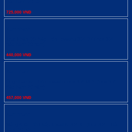
Bảo hành 20 năm)
725,000
VNĐ
Xem nhanh
Treo Khăn Đôi Nắp Tròn Tovashu 304-D7 (Inox 304 –
Bảo hành 20 năm)
440,000
VNĐ
Xem nhanh
Ống Đũa Đơn Tròn Tovashu Inox 304 MC5 (Inox 304 –
Bảo hành 20 năm)
457,000
VNĐ
Xem nhanh
Máng Khăn Bồn Xếp Tovashu 304-X1 (Inox 304 – Bảo
hành 20 năm)