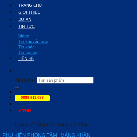
TRANG CHỦ
GIỚI THIỆU
DỰ ÁN
TIN TỨC
Video
Tin khuyến mãi
Tin khác
Tin nội bộ
LIÊN HỆ
Tìm kiếm:
0888.811.038
0
VNĐ
Chưa có sản phẩm trong giỏ hàng.
PHỤ KIỆN PHÒNG TẮM
/
MÁNG KHĂN