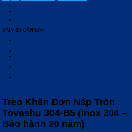
BÀI VIẾT GẦN ĐÂY
NHỮNG ĐIỀU BẠN NÊN CHÚ Ý KHI SỬ DỤNG BỒN
CẦU
Phòng tắm mới cần những thiết bị vệ sinh nào?
Cách đơn giản để xử lý mùi hôi từ cống thoát nước
trong nhà vệ sinh
MÁNG KHĂN BỒN INOX – VẬT DỤNG TỐI ƯU CHO
PHÒNG TẮM
Móc áo inox cao cấp, chất lượng tại Nasaca
Treo Khăn Đơn Nắp Tròn
Tovashu 304-B5 (Inox 304 –
Bảo hành 20 năm)