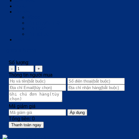
Giới thiệu
Dự án
Tin tức
Video
Tin khuyến mãi
Tin khác
Tin nội bộ
Liên hệ
Lightbox button
Số lượng:
Thông tin người mua
Mã giảm giá
Áp dụng
Tổng tiền:
0
Thanh toán ngay