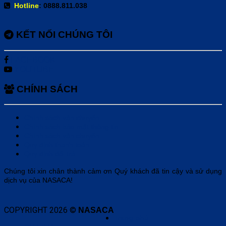
Hotline
: 0888.811.038
KẾT NỐI CHÚNG TÔI
FACEBOOK
YOUTUBE
CHÍNH SÁCH
Chính sách vận chuyển
Chính sách bảo mật thông tin
Chính sách vận chuyển
Quy định thanh toán
Quy định đổi trả
Chúng tôi xin chân thành cảm ơn Quý khách đã tin cậy và sử dụng
dịch vụ của NASACA!
COPYRIGHT 2026 ©
NASACA
Trang chủ