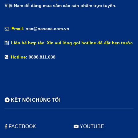
sách bảo hành.
Việt Nam dễ dàng mua sắm các sản phẩm trực tuyến.
Cảm ơn bạn đã tin tưởng và đặt hàng của chúng tôi,
xin hãy đánh giá chất lượng và nhận xét để chúng tôi
Email:
nsc@nasaca.com.vn
hoàn thiện hơn bạn nhé!
Liên hệ hợp tác. Xin vui lòng gọi hotline để đặt hẹn trước
Hotline
: 0888.811.038
KẾT NỐI CHÚNG TÔI
FACEBOOK
YOUTUBE