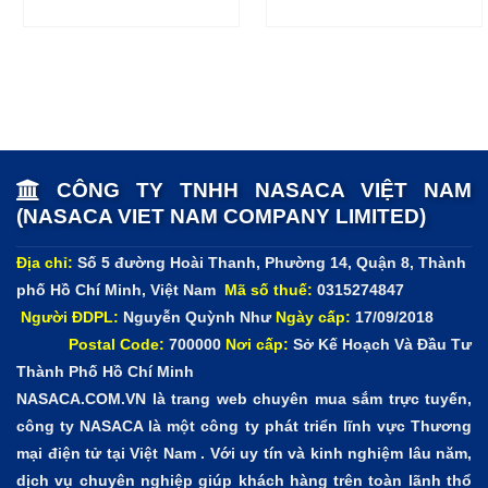
(inox 304)
x 30
Móc áo L 6 móc
575 x 47
M6
(inox 304)
x 30
Các trường hợp không được bảo hành
• Mất hóa đơn bảo hành, hóa đơn đã qua chỉnh sửa.
CÔNG TY TNHH NASACA VIỆT NAM
• Sản phẩm bị bị xước, trầy, móp méo qua thời gian trong
(NASACA VIET NAM COMPANY LIMITED)
quá trình sử dụng của người dùng.
Địa chỉ:
Số 5 đường Hoài Thanh, Phường 14, Quận 8, Thành
• Lau chùi bằng hóa chất làm hao mòn chất liệu.
phố Hồ Chí Minh, Việt Nam
Mã số thuế:
0315274847
Người ĐDPL:
Nguyễn Quỳnh Như
Ngày cấp:
17/09/2018
• Tự ý độ chế, thay đổi hình dàng sản phẩm khác với sản
Postal Code:
700000
Nơi cấp:
Sở Kế Hoạch Và Đầu Tư
phẩm ban đầu
Thành Phố Hồ Chí Minh
NASACA.COM.VN là trang web chuyên mua sắm trực tuyến,
• Ngoài ra đối với trường hợp không bảo hành vẫn có thể
công ty NASACA là một công ty phát triển lĩnh vực Thương
mua linh kiện thay thế chính hãng.
Hãy liên hệ với Nasaca
mại điện tử tại Việt Nam . Với uy tín và kinh nghiệm lâu năm,
Việt Nam hoặc gọi hotline để được tư vấn thêm về chính
dịch vụ chuyên nghiệp giúp khách hàng trên toàn lãnh thổ