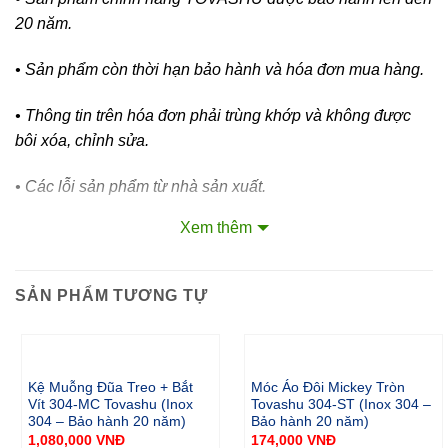
20 năm.
• Sản phẩm còn thời hạn bảo hành và hóa đơn mua hàng.
• Thông tin trên hóa đơn phải trùng khớp và không được
bôi xóa, chỉnh sửa.
• Các lỗi sản phẩm từ nhà sản xuất.
Xem thêm
Thông số:
Móc áo L 2 móc
170 x 47
M2
SẢN PHẨM TƯƠNG TỰ
(inox 304)
x 30
Móc áo L 3 móc
270 x 47
M3
(inox 304)
x 30
Móc áo L 4 móc
375 x 47
Kệ Muỗng Đũa Treo + Bắt
Móc Áo Đôi Mickey Tròn
M4
(inox 304)
x 30
Vít 304-MC Tovashu (Inox
Tovashu 304-ST (Inox 304 –
304 – Bảo hành 20 năm)
Bảo hành 20 năm)
Móc áo L 5 móc
475 x 47
1,080,000
VNĐ
174,000
VNĐ
M5