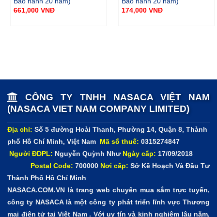
Bảo hành 20 năm)
Bảo hành 20 năm)
Thông số:
661,000
VNĐ
174,000
VNĐ
S3
Móc 3 chia đặc (Inox 304)
95 x 25 x 70
CÔNG TY TNHH NASACA VIỆT NAM
(NASACA VIET NAM COMPANY LIMITED)
Địa chỉ:
Số 5 đường Hoài Thanh, Phường 14, Quận 8, Thành
phố Hồ Chí Minh, Việt Nam
Mã số thuế:
0315274847
Người ĐDPL:
Nguyễn Quỳnh Như
Ngày cấp:
17/09/2018
Postal Code:
700000
Nơi cấp:
Sở Kế Hoạch Và Đầu Tư
Thành Phố Hồ Chí Minh
NASACA.COM.VN là trang web chuyên mua sắm trực tuyến,
công ty NASACA là một công ty phát triển lĩnh vực Thương
mại điện tử tại Việt Nam . Với uy tín và kinh nghiệm lâu năm,