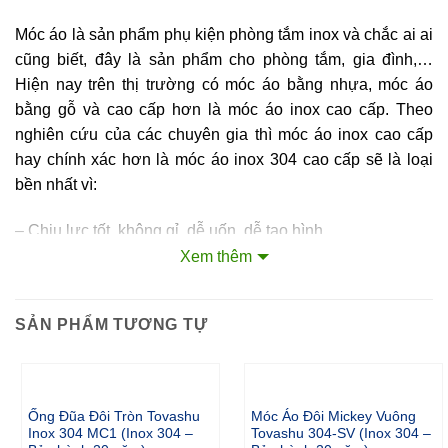
Móc áo là sản phẩm phụ kiện phòng tắm inox và chắc ai ai
cũng biết, đây là sản phẩm cho phòng tắm, gia đình,…
Hiện nay trên thị trường có móc áo bằng nhựa, móc áo
bằng gỗ và cao cấp hơn là móc áo inox cao cấp. Theo
nghiên cứu của các chuyên gia thì móc áo inox cao cấp
hay chính xác hơn là móc áo inox 304 cao cấp sẽ là loại
bền nhất vì:
– Chịu lực tốt, không gỉ, dễ uốn, dễ tạo hình
Xem thêm
– Chịu nhiệt rất cao
– Chống ăn mòn tốt
SẢN PHẨM TƯƠNG TỰ
Inox Tovashu là thương hiệu về phụ kiện inox phòng tắm
uy tín. Chúng tôi mang đến người dùng các sản phẩm móc
Ống Đũa Đôi Tròn Tovashu
Móc Áo Đôi Mickey Vuông
áo inox cao cấp tốt nhất cho quý khách hàng.
Inox 304 MC1 (Inox 304 –
Tovashu 304-SV (Inox 304 –