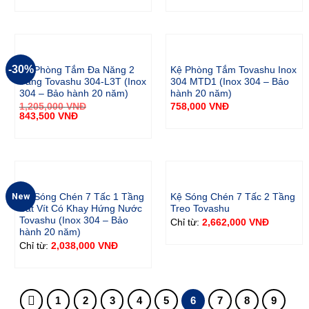
-30%
Kệ Phòng Tắm Đa Năng 2
Kệ Phòng Tắm Tovashu Inox
Tầng Tovashu 304-L3T (Inox
304 MTD1 (Inox 304 – Bảo
304 – Bảo hành 20 năm)
hành 20 năm)
1,205,000
VNĐ
758,000
VNĐ
843,500
VNĐ
New
Kệ Sóng Chén 7 Tấc 1 Tầng
Kệ Sóng Chén 7 Tấc 2 Tầng
Bắt Vít Có Khay Hứng Nước
Treo Tovashu
Tovashu (Inox 304 – Bảo
2,662,000
VNĐ
Chỉ từ:
hành 20 năm)
2,038,000
VNĐ
Chỉ từ:
1
2
3
4
5
6
7
8
9